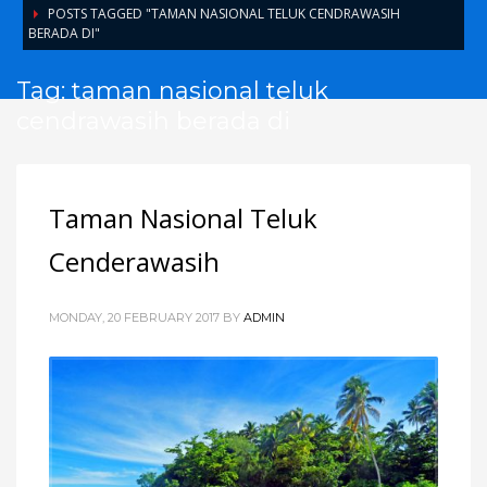
POSTS TAGGED "TAMAN NASIONAL TELUK CENDRAWASIH
BERADA DI"
Tag: taman nasional teluk
cendrawasih berada di
Taman Nasional Teluk
Cenderawasih
MONDAY, 20 FEBRUARY 2017
BY
ADMIN