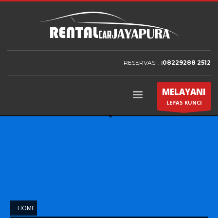
RESERVASI :
:08229288 2512
MELAYANI
LEPAS KUNCI
HOME