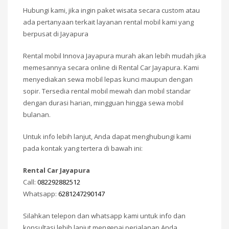
Hubungi kami, jika ingin paket wisata secara custom atau
ada pertanyaan terkait layanan rental mobil kami yang
berpusat di Jayapura
Rental mobil Innova Jayapura murah akan lebih mudah jika
memesannya secara online di Rental Car Jayapura. Kami
menyediakan sewa mobil lepas kunci maupun dengan
sopir. Tersedia rental mobil mewah dan mobil standar
dengan durasi harian, mingguan hingga sewa mobil
bulanan.
Untuk info lebih lanjut, Anda dapat menghubungi kami
pada kontak yang tertera di bawah ini:
Rental Car Jayapura
Call:
082292882512
Whatsapp:
6281247290147
Silahkan telepon dan whatsapp kami untuk info dan
konsultasi lebih lanjut mengenai perjalanan Anda.