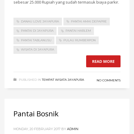
sebesar 25.000 Rupiah yang sudah termasuk biaya parkir.
DANAU LOVE JAYAPURA
PANTAI AMAI DEPAPRE
PANTAI DI JAYAPURA
PANTAI HARLEM
PANTAI TABLANUSU
PULAU RUMBERPON
WISATA DI JAYAPURA
READ MORE
PUBLISHED IN
TEMPAT WISATA JAYAPURA
NO COMMENTS
Pantai Bosnik
MONDAY, 20 FEBRUARY 2017
BY
ADMIN