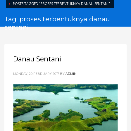
POSTS TAGGED "PROSES TERBENTUKNYA DANAU SENTANI"
Tag: proses terbentuknya danau
sentani
Danau Sentani
MONDAY, 20 FEBRUARY 2017
BY
ADMIN