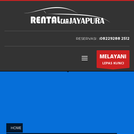
RESERVASI :
:08229288 2512
MELAYANI
LEPAS KUNCI
HOME