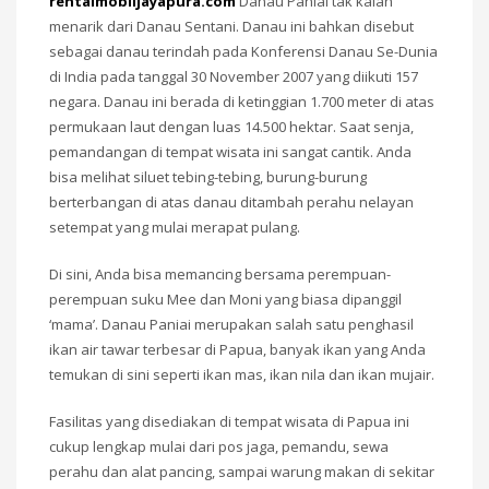
rentalmobiljayapura.com
Danau Paniai tak kalah
menarik dari Danau Sentani. Danau ini bahkan disebut
sebagai danau terindah pada Konferensi Danau Se-Dunia
di India pada tanggal 30 November 2007 yang diikuti 157
negara. Danau ini berada di ketinggian 1.700 meter di atas
permukaan laut dengan luas 14.500 hektar. Saat senja,
pemandangan di tempat wisata ini sangat cantik. Anda
bisa melihat siluet tebing-tebing, burung-burung
berterbangan di atas danau ditambah perahu nelayan
setempat yang mulai merapat pulang.
Di sini, Anda bisa memancing bersama perempuan-
perempuan suku Mee dan Moni yang biasa dipanggil
‘mama’. Danau Paniai merupakan salah satu penghasil
ikan air tawar terbesar di Papua, banyak ikan yang Anda
temukan di sini seperti ikan mas, ikan nila dan ikan mujair.
Fasilitas yang disediakan di tempat wisata di Papua ini
cukup lengkap mulai dari pos jaga, pemandu, sewa
perahu dan alat pancing, sampai warung makan di sekitar