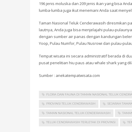
196 jenis moluska dan 209 jenis ikan yang bisa And
lumba-lumba juga ikut menemani Anda saat menye
Taman Nasional Teluk Cenderawasih diresmikan pa
lautnya, Anda juga bisa menjelajahi pulau-pulaunya.
dengan sumber air panas dengan kandungan belera
Yoop, Pulau Numfor, Pulau Nusrowi dan pulau-pulau
Tempat wisata ini secara administratif berada di 
pusat penelitian hiu paus atau whale shark yang d
Sumber : anekatempatwisata.com
FLORA DAN FAUNA DI TAMAN NASIONAL TELUK CENDR
PROVINSI TELUK CENDRAWASIH
SEJARAH TAMA
TAMAN NASIONAL TELUK CENDERAWASIH
TAMAN
TELUK CENDRAWASIH TERLETAK DI PROVINSI
TE