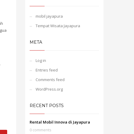
mobil jayapura
ah
Tempat Wisata Jayapura
 gua
META
Log in
.
Entries feed
Comments feed
WordPress.org
RECENT POSTS
Rental Mobil Innova di Jayapura
0 comments