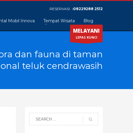
RESERVASI :
:08229288 2512
tal Mobil Innova
Tempat Wisata
Blog
MELAYANI
LEPAS KUNCI
lora dan fauna di taman
ional teluk cendrawasih