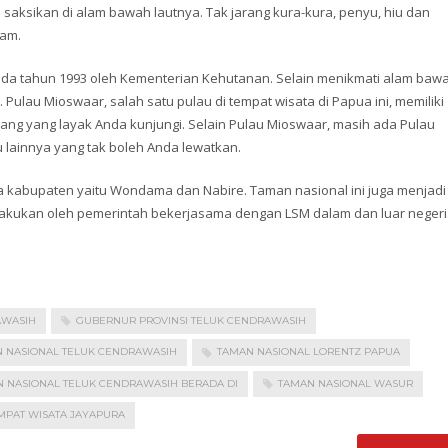
a saksikan di alam bawah lautnya. Tak jarang kura-kura, penyu, hiu dan
lam.
da tahun 1993 oleh Kementerian Kehutanan. Selain menikmati alam baw
 Pulau Mioswaar, salah satu pulau di tempat wisata di Papua ini, memiliki
ng yang layak Anda kunjungi. Selain Pulau Mioswaar, masih ada Pulau
 lainnya yang tak boleh Anda lewatkan.
dua kabupaten yaitu Wondama dan Nabire. Taman nasional ini juga menjadi
ilakukan oleh pemerintah bekerjasama dengan LSM dalam dan luar negeri
AWASIH
GUBERNUR PROVINSI TELUK CENDRAWASIH
N NASIONAL TELUK CENDRAWASIH
TAMAN NASIONAL LORENTZ PAPUA
 NASIONAL TELUK CENDRAWASIH BERADA DI
TAMAN NASIONAL WASUR
MPAT WISATA JAYAPURA