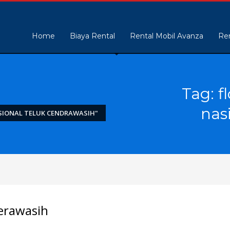
Home
Biaya Rental
Rental Mobil Avanza
Ren
Tag: f
nas
SIONAL TELUK CENDRAWASIH"
erawasih