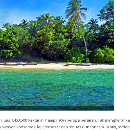
luas 1.453.500 hektar ini hampir 90% berupa perairan. Tak mengherank
wasan konservasi laut terbesar dan terluas di Indonesia. Di sini, terdap